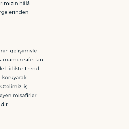
erimizin hâlâ
ergelerinden
’nın gelişimiyle
a tamamen sıfırdan
e birlikte Trend
 koruyarak,
Otelimiz; iş
teyen misafirler
dır.