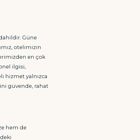
dahildir. Güne
ımız, otelimizin
lerimizden en çok
el ilgisi,
li hizmet yalnızca
ini güvende, rahat
ize hem de
ndeki