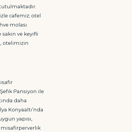
tutulmaktadır.
zle cafemiz; otel
ahve molası
sakin ve keyifli
, otelimizin
isafir
Şefik Pansiyon ile
ltında daha
lya Konyaaltı’nda
 uygun yapısı,
misafirperverlik