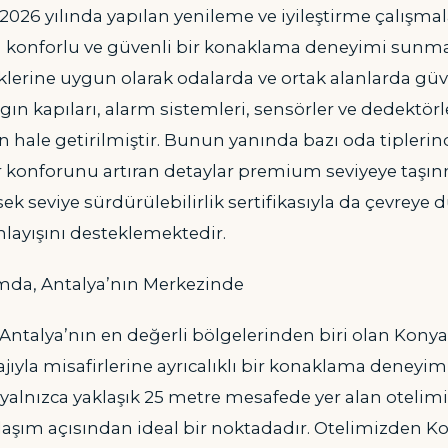
2026 yılında yapılan yenileme ve iyileştirme çalışmal
a konforlu ve güvenli bir konaklama deneyimi sunmay
lerine uygun olarak odalarda ve ortak alanlarda güv
ngın kapıları, alarm sistemleri, sensörler ve dedektör
 hale getirilmiştir. Bunun yanında bazı oda tiplerind
r konforunu artıran detaylar premium seviyeye taşınm
k seviye sürdürülebilirlik sertifikasıyla da çevreye d
ayışını desteklemektedir.
mda, Antalya’nın Merkezinde
Antalya’nın en değerli bölgelerinden biri olan Konya
jıyla misafirlerine ayrıcalıklı bir konaklama deneyim
 yalnızca yaklaşık 25 metre mesafede yer alan otelimiz
laşım açısından ideal bir noktadadır. Otelimizden Kon