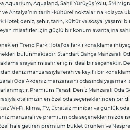
ya Aquarium, Aqualand, Sahil Yürüyüş Yolu, 5M Migro
r ve Antalya’nın tarihi-kültürel noktalarına kolayca ul
 Hotel; deniz, şehir, tarih, kültür ve sosyal yaşamı bi
yen misafirler için güçlü bir konum avantajına sahi
nekleri Trend Park Hotel’de farklı konaklama ihtiya
kleri bulunmaktadır: Standart Bahçe Manzaralı Od
aklama arayan misafirler için ideal bir seçenektir. D
dan deniz manzarasıyla ferah ve keyifli bir konakla
aralı Oda Akdeniz manzarasını odasında yaşamak is
asarlanmıştır. Premium Teraslı Deniz Manzaralı Oda Ge
rasıyla otelimizin en özel oda seçeneklerinden birid
siz Wi-Fi, klima, TV, ücretsiz minibar ve günlük oda
niz manzaralı ve premium oda seçeneklerimizde ise
zel hale getiren premium buklet ürünleri ve Nespr