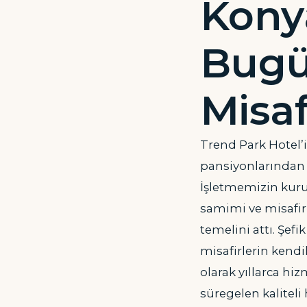
Konya
Bugü
Misaf
Trend Park Hotel’i
pansiyonlarından b
İşletmemizin kuru
samimi ve misafir
temelini attı. Şef
misafirlerin kendil
olarak yıllarca hi
süregelen kalitel