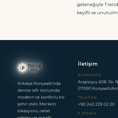
geleneğiyle Trend 
keyifli ve unutulm
İletişim
ADRESIMIZ
Arapsuyu, 608. Sk. N
Antalya Konyaaltı’nda
07090 Konyaaltı/An
denize sıfır konumda
modern ve konforlu bir
TELEFON
şehir oteli. Merkezi
+90 242 229 02 20
lokasyonu, rahat
E-POSTA
odaları ve misafir