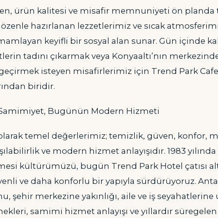
n, ürün kalitesi ve misafir memnuniyeti ön planda 
özenle hazırlanan lezzetlerimiz ve sıcak atmosferimi
amlayan keyifli bir sosyal alan sunar. Gün içinde k
etlerin tadını çıkarmak veya Konyaaltı’nın merkezinde 
geçirmek isteyen misafirlerimiz için Trend Park Cafe
ından biridir.
 Samimiyet, Bugünün Modern Hizmeti
larak temel değerlerimiz; temizlik, güven, konfor, m
labilirlik ve modern hizmet anlayışıdır. 1983 yılında 
etmesi kültürümüzü, bugün Trend Park Hotel çatısı a
nli ve daha konforlu bir yapıyla sürdürüyoruz. Anta
u, şehir merkezine yakınlığı, aile ve iş seyahatlerine
leri, samimi hizmet anlayışı ve yıllardır süregelen 