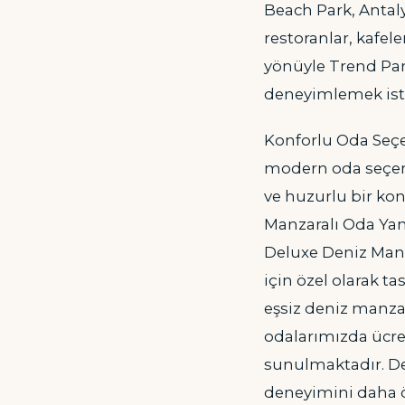
Beach Park, Antal
restoranlar, kafele
yönüyle Trend Park
deneyimlemek iste
Konforlu Oda Seçe
modern oda seçene
ve huzurlu bir kon
Manzaralı Oda Yan
Deluxe Deniz Manz
için özel olarak t
eşsiz deniz manza
odalarımızda ücret
sunulmaktadır. De
deneyimini daha ö