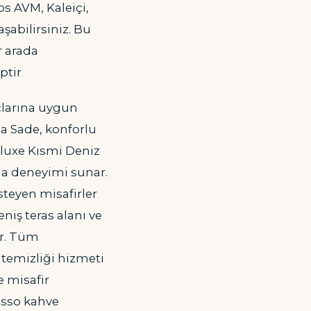
s AVM, Kaleiçi,
aşabilirsiniz. Bu
r arada
ptir
çlarına uygun
a Sade, konforlu
eluxe Kısmi Deniz
ma deneyimi sunar.
teyen misafirler
niş teras alanı ve
ir. Tüm
 temizliği hizmeti
 misafir
esso kahve