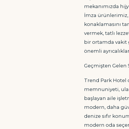
mekanımızda hijye
İmza ürünlerimiz, 
konaklamasını tam
vermek, tatlı lezz
bir ortamda vakit 
önemli ayrıcalıklar
Geçmişten Gelen
Trend Park Hotel o
memnuniyeti, ulaşı
başlayan aile işl
modern, daha güve
denize sıfır konum
modern oda seçenek