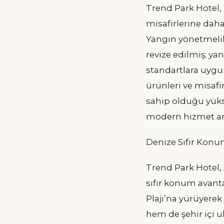
Trend Park Hotel, 
misafirlerine dah
Yangın yönetmelik
revize edilmiş; ya
standartlara uygun
ürünleri ve misafi
sahip olduğu yükse
modern hizmet anl
Denize Sıfır Konu
Trend Park Hotel, 
sıfır konum avanta
Plajı’na yürüyerek
hem de şehir içi u