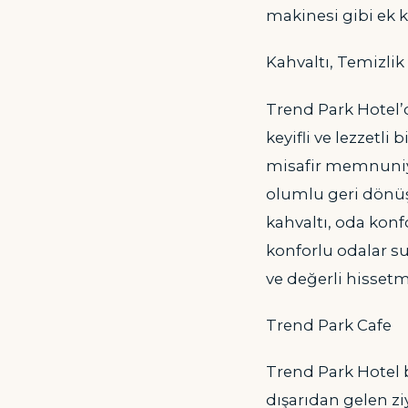
makinesi gibi ek k
Kahvaltı, Temizli
Trend Park Hotel’
keyifli ve lezzetl
misafir memnuniye
olumlu geri dönüş
kahvaltı, oda konf
konforlu odalar s
ve değerli hissetm
Trend Park Cafe
Trend Park Hotel 
dışarıdan gelen zi