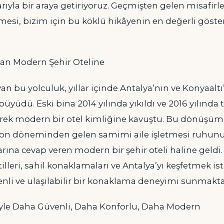
larıyla bir araya getiriyoruz. Geçmişten gelen misafirl
tmesi, bizim için bu köklü hikâyenin en değerli göst
n Modern Şehir Oteline
yan bu yolculuk, yıllar içinde Antalya’nın ve Konyaaltı
 büyüdü. Eski bina 2014 yılında yıkıldı ve 2016 yılınd
erek modern bir otel kimliğine kavuştu. Bu dönüşüml
yon döneminden gelen samimi aile işletmesi ruhunu
ına cevap veren modern bir şehir oteli haline geldi. 
atilleri, sahil konaklamaları ve Antalya’yı keşfetmek is
enli ve ulaşılabilir bir konaklama deneyimi sunmakta
yle Daha Güvenli, Daha Konforlu, Daha Modern