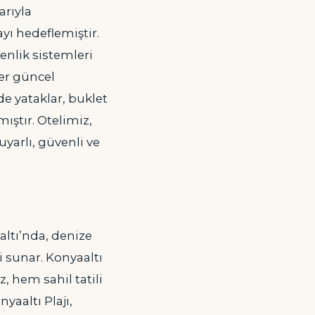
arıyla
ı hedeflemiştir.
enlik sistemleri
ler güncel
e yataklar, buklet
ıştır. Otelimiz,
uyarlı, güvenli ve
altı’nda, denize
i sunar. Konyaaltı
, hem sahil tatili
yaaltı Plajı,