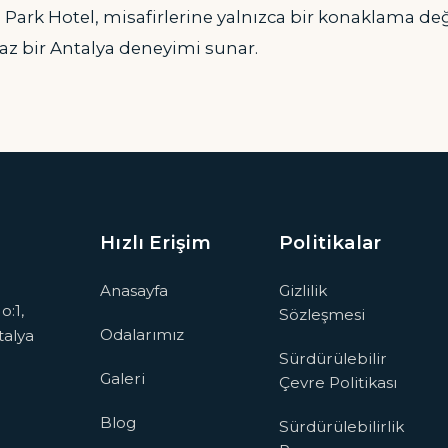
Park Hotel, misafirlerine yalnızca bir konaklama değ
az bir Antalya deneyimi sunar.
Hızlı Erişim
Politikalar
Anasayfa
Gizlilik
o:1,
Sözleşmesi
Odalarımız
talya
Sürdürülebilir
Galeri
Çevre Politikası
Blog
Sürdürülebilirlik