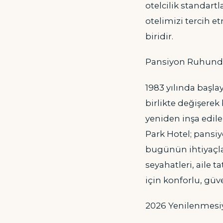
otelcilik standart
otelimizi tercih e
biridir.
Pansiyon Ruhunda
1983 yılında başla
birlikte değişerek
yeniden inşa edil
Park Hotel; pansi
bugünün ihtiyaçlar
seyahatleri, aile t
için konforlu, güv
2026 Yenilenmesi