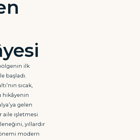
ten
âyesi
bölgenin ilk
e başladı.
ı’nın sıcak,
u hikâyenin
alya’ya gelen
r aile işletmesi
eneğini, yıllardır
en önemi modern