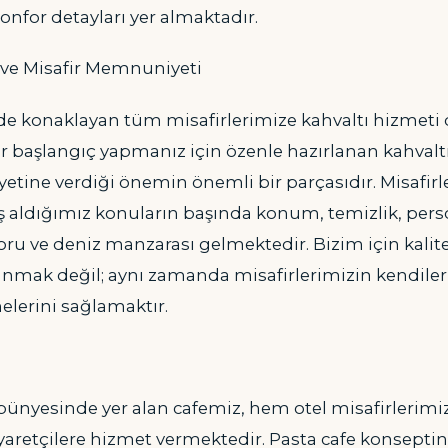
onfor detayları yer almaktadır.
k ve Misafir Memnuniyeti
de konaklayan tüm misafirlerimize kahvaltı hizmeti 
i bir başlangıç yapmanız için özenle hazırlanan kahvalt
tine verdiği önemin önemli bir parçasıdır. Misafir
 aldığımız konuların başında konum, temizlik, person
oru ve deniz manzarası gelmektedir. Bizim için kalite
unmak değil; aynı zamanda misafirlerimizin kendiler
elerini sağlamaktır.
bünyesinde yer alan cafemiz, hem otel misafirlerim
yaretçilere hizmet vermektedir. Pasta cafe konsepti