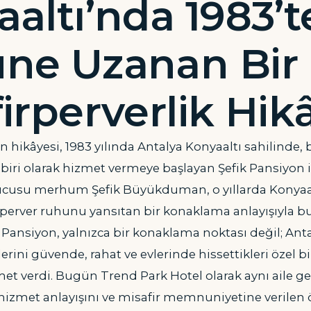
altı’nda 1983’
ne Uzanan Bir
irperverlik Hik
n hikâyesi, 1983 yılında Antalya Konyaaltı sahilinde, 
iri olarak hizmet vermeye başlayan Şefik Pansiyon il
cusu merhum Şefik Büyükduman, o yıllarda Konyaalt
perver ruhunu yansıtan bir konaklama anlayışıyla b
ik Pansiyon, yalnızca bir konaklama noktası değil; Ant
erini güvende, rahat ve evlerinde hissettikleri özel bi
zmet verdi. Bugün Trend Park Hotel olarak aynı aile gel
i hizmet anlayışını ve misafir memnuniyetine veril